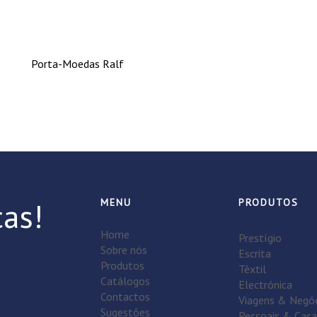
Porta-Moedas Ralf
as!
MENU
PRODUTOS
Home
Prestígio
Sobre nós
Escrita
Produtos
Têxtil
Catálogos
Electrónica
Contactos
Viagens & Negó
Sugestões
Pessoais & Casa