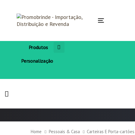
Skip
Skip
links
to
primary
navigation
Toggle
Skip
navigation
to
content
Produtos
Personalização
Home
Pessoais & Casa
Carteiras E Porta-cartões