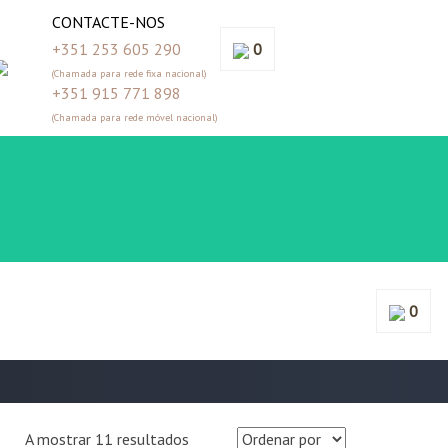
CONTACTE-NOS
+351 253 605 290
0
(Chamada para rede fixa nacional)
+351 915 771 898
(Chamada para rede móvel nacional)
0
A mostrar 11 resultados