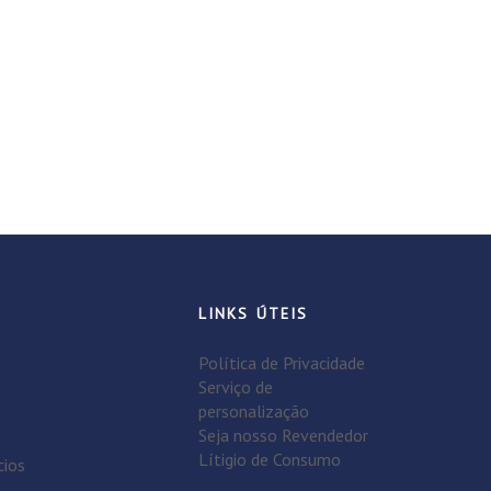
LINKS ÚTEIS
Política de Privacidade
Serviço de
personalização
Seja nosso Revendedor
Lítigio de Consumo
cios