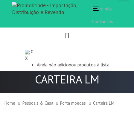
Sobre nós
Toggle
navigation
Contactos
0
X
Ainda não adicionou produtos à lista
CARTEIRA LM
Home
Pessoais & Casa
Porta moedas
Carteira LM
Carteira
LM
quantity