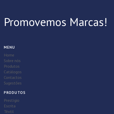
Promovemos Marcas!
MENU
Home
Sobre nós
Produtos
Catálogos
Contactos
Sugestões
PRODUTOS
Prestígio
Escrita
Têxtil