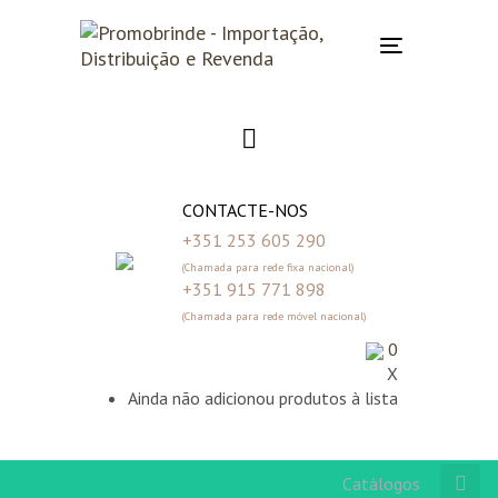
Skip
Skip
links
to
Toggle
primary
navigation
navigation
Skip
to
content
CONTACTE-NOS
+351 253 605 290
(Chamada para rede fixa nacional)
+351 915 771 898
(Chamada para rede móvel nacional)
0
X
Ainda não adicionou produtos à lista
Catálogos