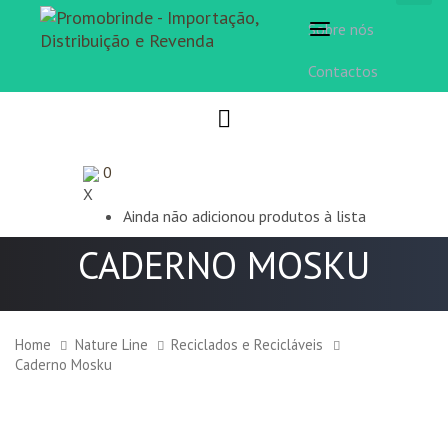
Sobre nós
Toggle
navigation
Contactos
0
X
Ainda não adicionou produtos à lista
CADERNO MOSKU
Home
Nature Line
Reciclados e Recicláveis
Caderno Mosku
Caderno
Mosku