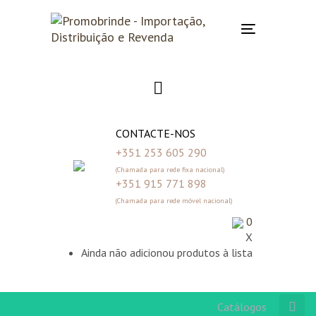
Skip
Skip
links
to
Toggle
primary
navigation
navigation
Skip
to
content
CONTACTE-NOS
+351 253 605 290
(Chamada para rede fixa nacional)
+351 915 771 898
(Chamada para rede móvel nacional)
0
X
Ainda não adicionou produtos à lista
Catálogos