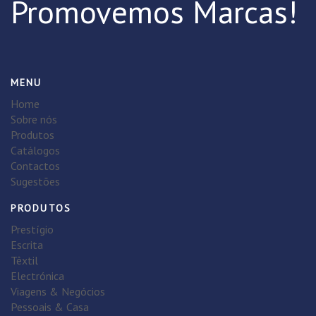
Promovemos Marcas!
MENU
Home
Sobre nós
Produtos
Catálogos
Contactos
Sugestões
PRODUTOS
Prestígio
Escrita
Têxtil
Electrónica
Viagens & Negócios
Pessoais & Casa