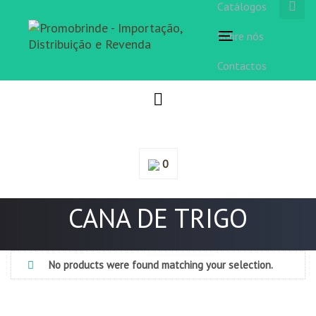
Catálogos
Sobre nós
Toggle
navigation
Contactos
0
CANA DE TRIGO
No products were found matching your selection.