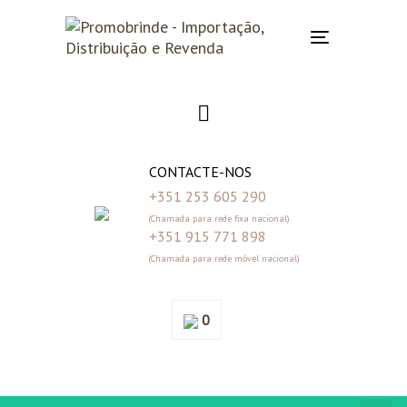
Skip
Skip
links
to
Toggle
primary
navigation
navigation
Skip
to
content
CONTACTE-NOS
+351 253 605 290
(Chamada para rede fixa nacional)
+351 915 771 898
(Chamada para rede móvel nacional)
0