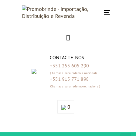
Skip
Skip
links
to
Toggle
primary
navigation
navigation
Skip
to
content
CONTACTE-NOS
+351 253 605 290
(Chamada para rede fixa nacional)
+351 915 771 898
(Chamada para rede móvel nacional)
0