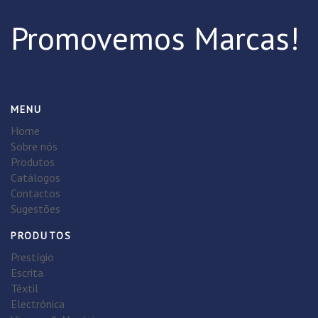
Promovemos Marcas!
MENU
Home
Sobre nós
Produtos
Catálogos
Contactos
Sugestões
PRODUTOS
Prestígio
Escrita
Têxtil
Electrónica