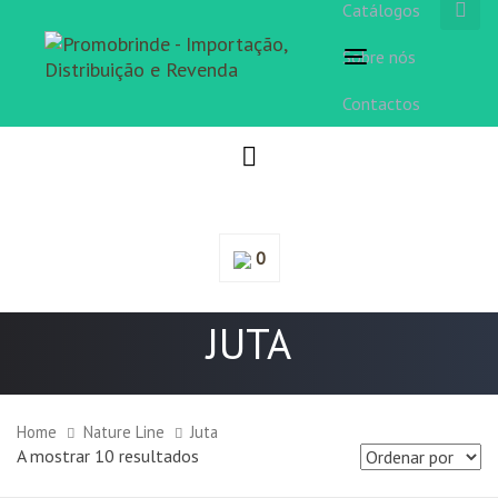
Catálogos
Sobre nós
Toggle
navigation
Contactos
0
JUTA
Home
Nature Line
Juta
A mostrar 10 resultados