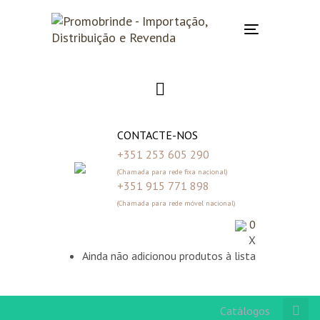
Skip
Skip
links
to
Toggle
primary
navigation
navigation
Skip
to
content
CONTACTE-NOS
+351 253 605 290
(Chamada para rede fixa nacional)
+351 915 771 898
(Chamada para rede móvel nacional)
0
X
Ainda não adicionou produtos à lista
Catálogos