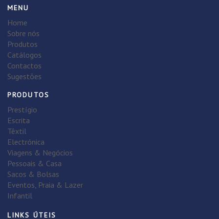
MENU
Home
Sobre nós
Produtos
Catálogos
Contactos
Sugestões
PRODUTOS
Prestígio
Escrita
Têxtil
Electrónica
Viagens & Negócios
Pessoais & Casa
Sacos & Bolsas
Eventos, Praia & Lazer
Infantil
LINKS ÚTEIS