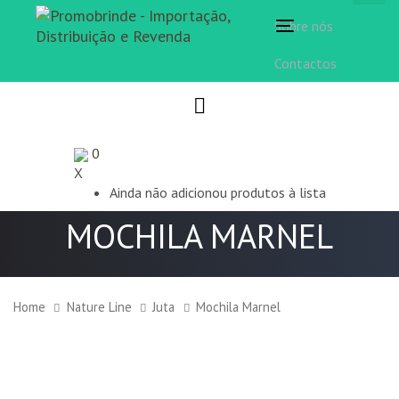
Sobre nós
Toggle
navigation
Contactos
0
X
Ainda não adicionou produtos à lista
MOCHILA MARNEL
Home
Nature Line
Juta
Mochila Marnel
Mochila
Marnel
quantity