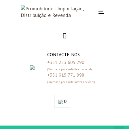
Skip
Skip
links
to
Toggle
primary
navigation
navigation
Skip
to
content
CONTACTE-NOS
+351 253 605 290
(Chamada para rede fixa nacional)
+351 915 771 898
(Chamada para rede móvel nacional)
0