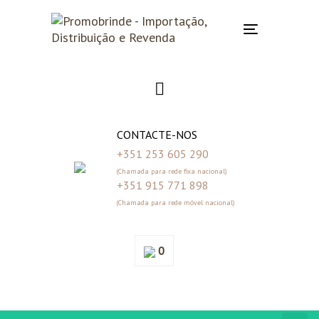
Skip
Skip
links
to
Toggle
primary
navigation
navigation
Skip
to
content
CONTACTE-NOS
+351 253 605 290
(Chamada para rede fixa nacional)
+351 915 771 898
(Chamada para rede móvel nacional)
0