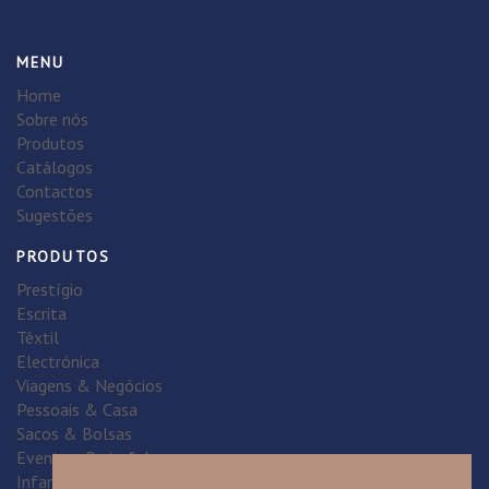
MENU
Home
Sobre nós
Produtos
Catálogos
Contactos
Sugestões
PRODUTOS
Prestígio
Escrita
Têxtil
Electrónica
Viagens & Negócios
Pessoais & Casa
Sacos & Bolsas
Eventos, Praia & Lazer
Infantil