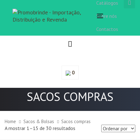
Catálogos
Sobre nós
Toggle
navigation
Contactos
0
SACOS COMPRAS
Home
Sacos & Bolsas
Sacos compras
A mostrar 1–15 de 30 resultados