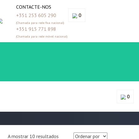
CONTACTE-NOS
+351 253 605 290
0
(Chamada para rede fixa nacional)
+351 915 771 898
(Chamada para rede móvel nacional)
0
A mostrar 10 resultados