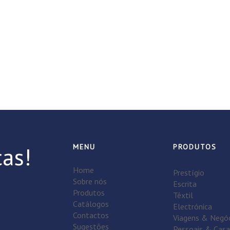
as!
MENU
PRODUTOS
Home
Prestígio
Sobre nós
Escrita
Produtos
Têxtil
Catálogos
Electrónica
Contactos
Viagens & Negó
Sugestões
Pessoais & Casa