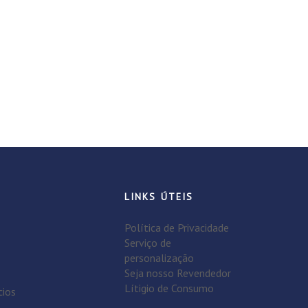
LINKS ÚTEIS
Política de Privacidade
Serviço de
personalização
Seja nosso Revendedor
Lítigio de Consumo
cios