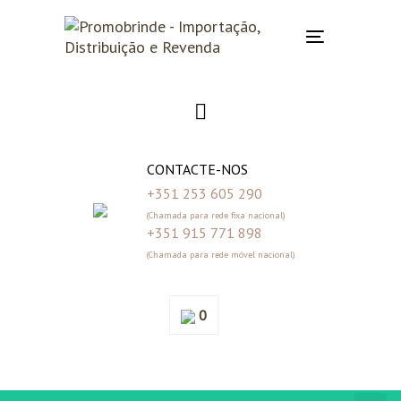
Skip
Skip
links
to
Toggle
primary
navigation
navigation
Skip
to
content
CONTACTE-NOS
+351 253 605 290
(Chamada para rede fixa nacional)
+351 915 771 898
(Chamada para rede móvel nacional)
0