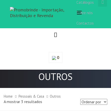
Catálogos
Sobre nós
Toggle
navigation
Contactos
0
OUTROS
Home
Pessoais & Casa
Outros
A mostrar 3 resultados