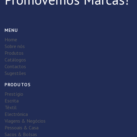
MENU
Home
Sobre nós
Produtos
Catálogos
Contactos
Sugestões
PRODUTOS
Prestígio
Escrita
Têxtil
Electrónica
Viagens & Negócios
Pessoais & Casa
Sacos & Bolsas