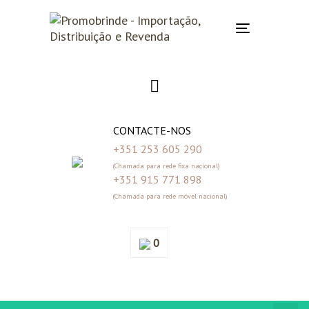
Skip
Skip
links
to
Toggle
primary
navigation
navigation
Skip
to
content
CONTACTE-NOS
+351 253 605 290
(Chamada para rede fixa nacional)
+351 915 771 898
(Chamada para rede móvel nacional)
0