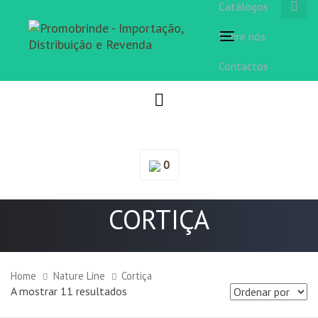
Catálogos
Sobre nós
Toggle
navigation
Contactos
0
CORTIÇA
Home
Nature Line
Cortiça
A mostrar 11 resultados