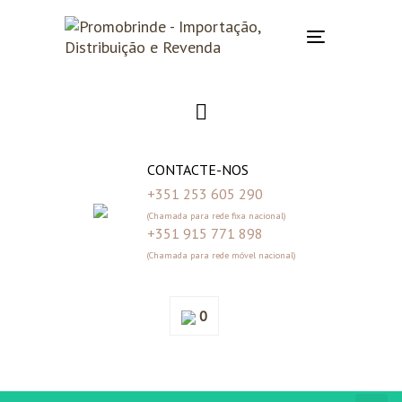
Skip
Skip
links
to
Toggle
primary
navigation
navigation
Skip
to
content
CONTACTE-NOS
+351 253 605 290
(Chamada para rede fixa nacional)
+351 915 771 898
(Chamada para rede móvel nacional)
0