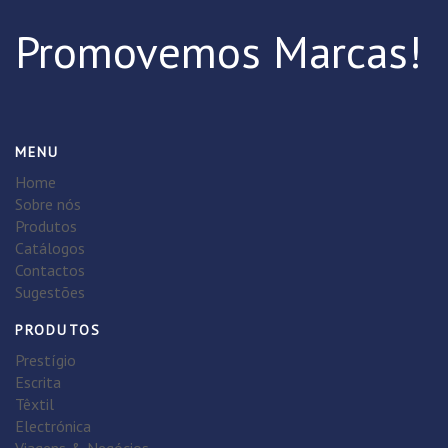
Promovemos Marcas!
MENU
Home
Sobre nós
Produtos
Catálogos
Contactos
Sugestões
PRODUTOS
Prestígio
Escrita
Têxtil
Electrónica
Viagens & Negócios