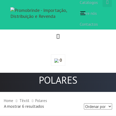
Catálogos
Sobre nós
Toggle
navigation
Contactos
0
POLARES
Home
Têxtil
Polares
A mostrar 6 resultados