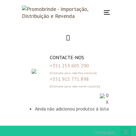
Skip
Skip
links
to
Toggle
primary
navigation
navigation
Skip
to
content
CONTACTE-NOS
+351 253 605 290
(Chamada para rede fixa nacional)
+351 915 771 898
(Chamada para rede móvel nacional)
0
X
Ainda não adicionou produtos à lista
Catálogos