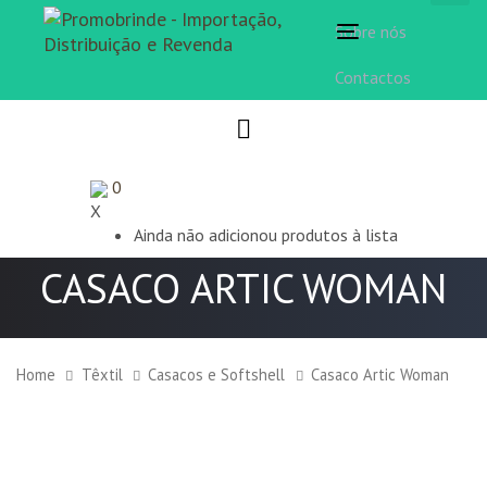
Sobre nós
Toggle
navigation
Contactos
0
X
Ainda não adicionou produtos à lista
CASACO ARTIC WOMAN
Home
Têxtil
Casacos e Softshell
Casaco Artic Woman
Casaco
Artic
Woman