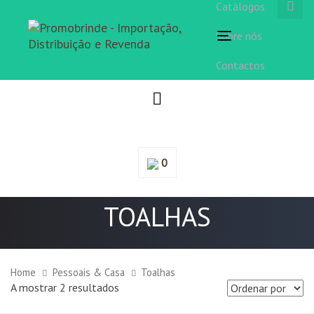
Catálogos
Sobre nós
Toggle
navigation
Contactos
0
TOALHAS
Home
Pessoais & Casa
Toalhas
A mostrar 2 resultados