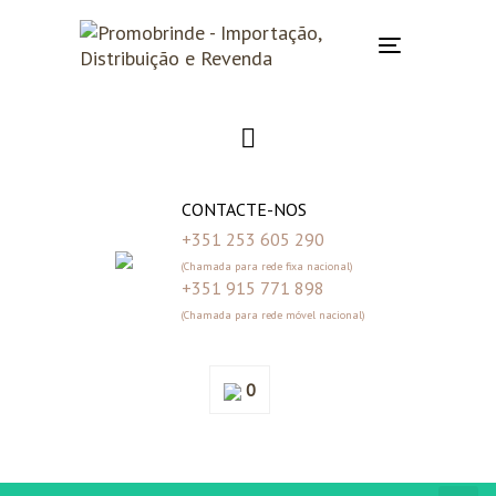
Skip
Skip
links
to
Toggle
primary
navigation
navigation
Skip
to
content
CONTACTE-NOS
+351 253 605 290
(Chamada para rede fixa nacional)
+351 915 771 898
(Chamada para rede móvel nacional)
0