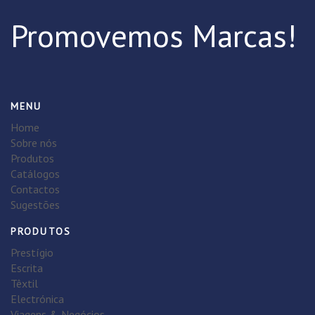
Promovemos Marcas!
MENU
Home
Sobre nós
Produtos
Catálogos
Contactos
Sugestões
PRODUTOS
Prestígio
Escrita
Têxtil
Electrónica
Viagens & Negócios