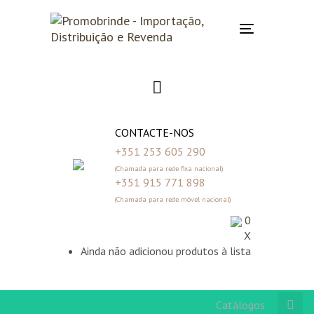
Skip
Skip
links
to
Toggle
primary
navigation
navigation
Skip
to
content
CONTACTE-NOS
+351 253 605 290
(Chamada para rede fixa nacional)
+351 915 771 898
(Chamada para rede móvel nacional)
0
X
Ainda não adicionou produtos à lista
Catálogos