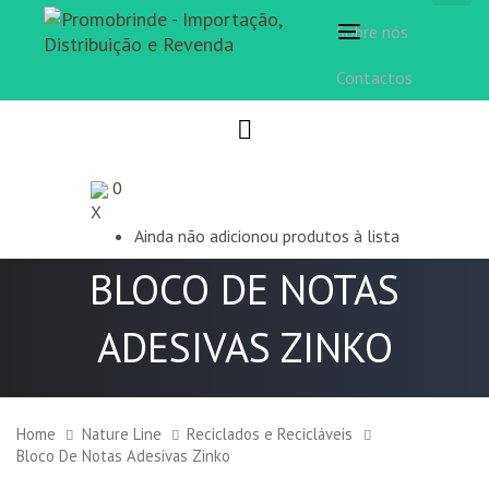
Sobre nós
Toggle
navigation
Contactos
0
X
Ainda não adicionou produtos à lista
BLOCO DE NOTAS
ADESIVAS ZINKO
Home
Nature Line
Reciclados e Recicláveis
Bloco De Notas Adesivas Zinko