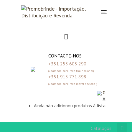
Skip
Skip
links
to
Toggle
primary
navigation
navigation
Skip
to
content
CONTACTE-NOS
+351 253 605 290
(Chamada para rede fixa nacional)
+351 915 771 898
(Chamada para rede móvel nacional)
0
X
Ainda não adicionou produtos à lista
Catálogos