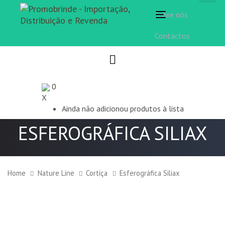
Sobre nós
Toggle
navigation
Contactos
0
X
Ainda não adicionou produtos à lista
ESFEROGRÁFICA SILIAX
Home
Nature Line
Cortiça
Esferográfica Siliax