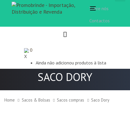
Sobre nós
Toggle
navigation
Contactos
0
X
Ainda não adicionou produtos à lista
SACO DORY
Home
Sacos & Bolsas
Sacos compras
Saco Dory
Saco
Dory
quantity