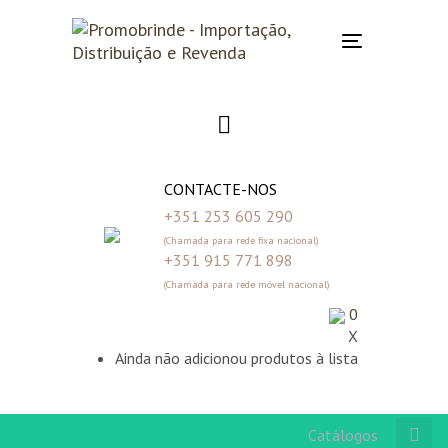
Skip
Skip
links
to
Toggle
primary
navigation
navigation
Skip
to
content
CONTACTE-NOS
+351 253 605 290
(Chamada para rede fixa nacional)
+351 915 771 898
(Chamada para rede móvel nacional)
0
X
Ainda não adicionou produtos à lista
Catálogos