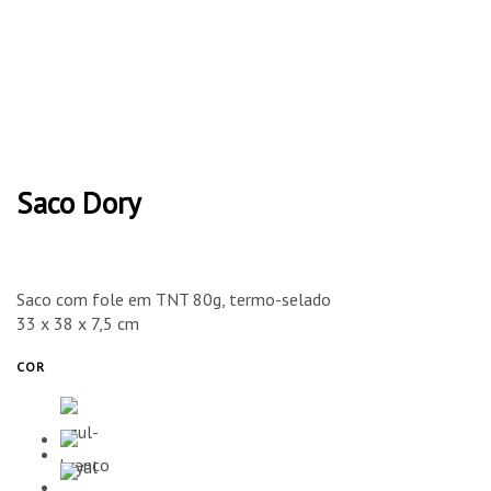
Saco Dory
Saco com fole em TNT 80g, termo-selado
33 x 38 x 7,5 cm
COR