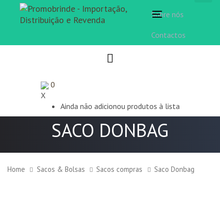
Sobre nós
Toggle
navigation
Contactos
0
X
Ainda não adicionou produtos à lista
SACO DONBAG
Home
Sacos & Bolsas
Sacos compras
Saco Donbag
Saco
Donbag
quantity