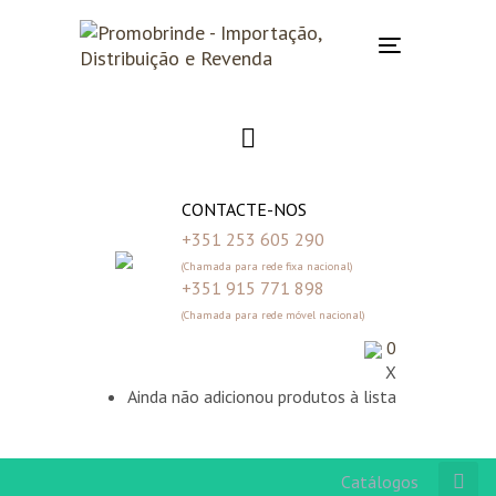
Skip
Skip
links
to
Toggle
primary
navigation
navigation
Skip
to
content
CONTACTE-NOS
+351 253 605 290
(Chamada para rede fixa nacional)
+351 915 771 898
(Chamada para rede móvel nacional)
0
X
Ainda não adicionou produtos à lista
Catálogos