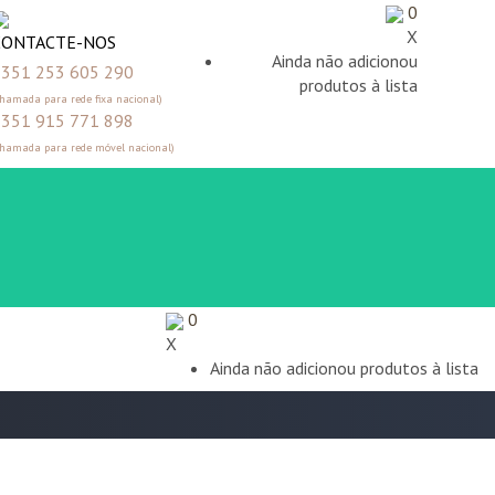
0
X
CONTACTE-NOS
Ainda não adicionou
351 253 605 290
produtos à lista
Chamada para rede fixa nacional)
351 915 771 898
Chamada para rede móvel nacional)
0
X
Ainda não adicionou produtos à lista