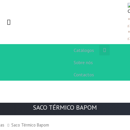
+
(
+
(
Catálogos
Sobre nós
Contactos
SACO TÉRMICO BAPOM
ras
Saco Térmico Bapom