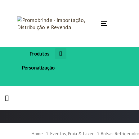
Skip
Skip
links
to
primary
navigation
Toggle
Skip
navigation
to
content
Produtos
Personalização
Home
Eventos, Praia & Lazer
Bolsas Refrigerado