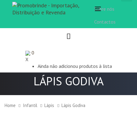
Sobre nós
Toggle
navigation
Contactos
0
X
Ainda não adicionou produtos à lista
LÁPIS GODIVA
Home
Infantil
Lápis
Lápis Godiva
Lápis
Godiva
quantity