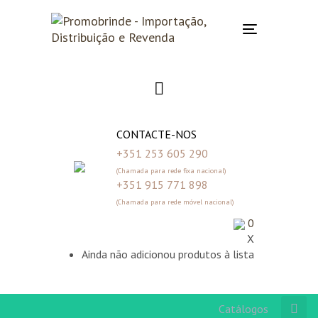
Skip
Skip
links
to
Toggle
primary
navigation
navigation
Skip
to
content
CONTACTE-NOS
+351 253 605 290
(Chamada para rede fixa nacional)
+351 915 771 898
(Chamada para rede móvel nacional)
0
X
Ainda não adicionou produtos à lista
Catálogos