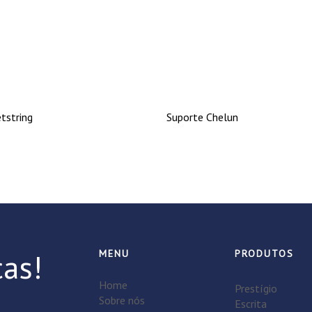
tstring
Suporte Chelun
as!
MENU
PRODUTOS
Home
Prestígio
Sobre nós
Escrita