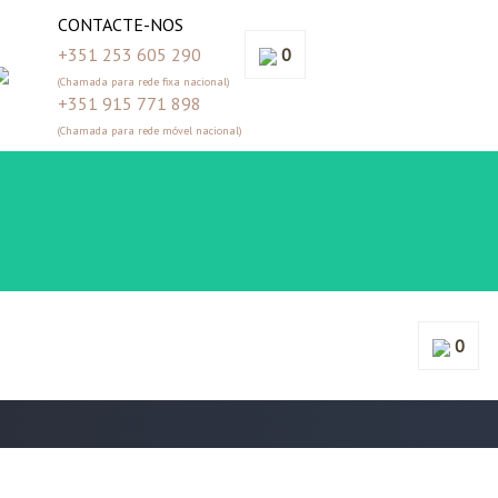
CONTACTE-NOS
+351 253 605 290
0
(Chamada para rede fixa nacional)
+351 915 771 898
(Chamada para rede móvel nacional)
0