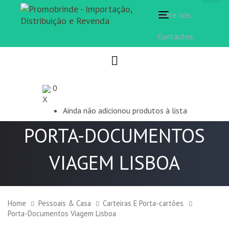
Sobre nós
Toggle
navigation
Contactos
0
X
Ainda não adicionou produtos à lista
PORTA-DOCUMENTOS
VIAGEM LISBOA
Home
Pessoais & Casa
Carteiras E Porta-cartões
Porta-Documentos Viagem Lisboa