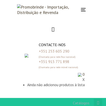
Skip
Skip
links
to
Toggle
primary
navigation
navigation
Skip
to
content
CONTACTE-NOS
+351 253 605 290
(Chamada para rede fixa nacional)
+351 915 771 898
(Chamada para rede móvel nacional)
0
X
Ainda não adicionou produtos à lista
Catálogos