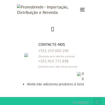
Skip
Skip
links
to
Toggle
primary
navigation
navigation
Skip
to
content
CONTACTE-NOS
+351 253 605 290
(Chamada para rede fixa nacional)
+351 915 771 898
(Chamada para rede móvel nacional)
0
X
Ainda não adicionou produtos à lista
Catálogos