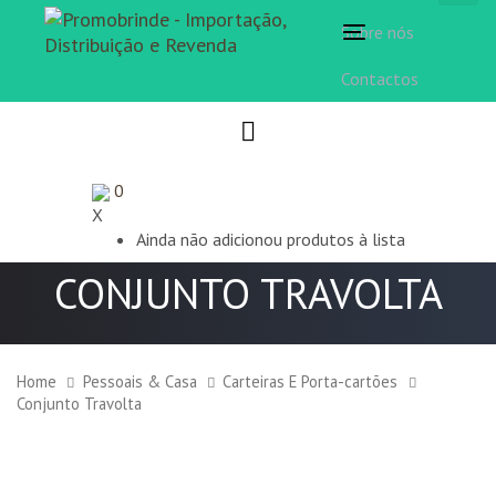
Sobre nós
Toggle
navigation
Contactos
0
X
Ainda não adicionou produtos à lista
CONJUNTO TRAVOLTA
Home
Pessoais & Casa
Carteiras E Porta-cartões
Conjunto Travolta
Conjunto
Travolta