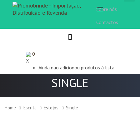
Sobre nós
Toggle
navigation
Contactos
0
X
Ainda não adicionou produtos à lista
SINGLE
Home
Escrita
Estojos
Single
Single
quantity