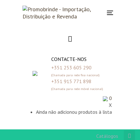
Skip
Skip
links
to
Toggle
primary
navigation
navigation
Skip
to
content
CONTACTE-NOS
+351 253 605 290
(Chamada para rede fixa nacional)
+351 915 771 898
(Chamada para rede móvel nacional)
0
X
Ainda não adicionou produtos à lista
Catálogos