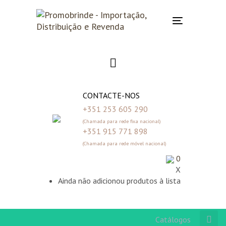
Skip
Skip
links
to
Toggle
primary
navigation
navigation
Skip
to
content
CONTACTE-NOS
+351 253 605 290
(Chamada para rede fixa nacional)
+351 915 771 898
(Chamada para rede móvel nacional)
0
X
Ainda não adicionou produtos à lista
Catálogos