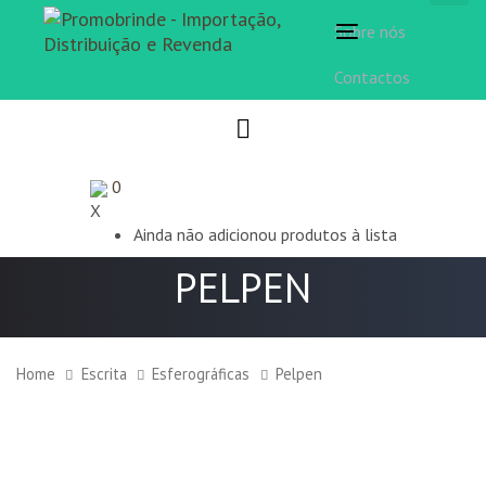
Sobre nós
Toggle
navigation
Contactos
0
X
Ainda não adicionou produtos à lista
PELPEN
Home
Escrita
Esferográficas
Pelpen
Pelpen
quantity