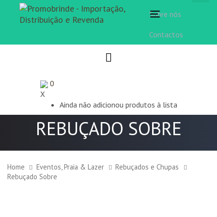
Sobre nós
Toggle
navigation
Contactos
0
X
Ainda não adicionou produtos à lista
REBUÇADO SOBRE
Home
Eventos, Praia & Lazer
Rebuçados e Chupas
Rebuçado Sobre
Rebuçado
Sobre