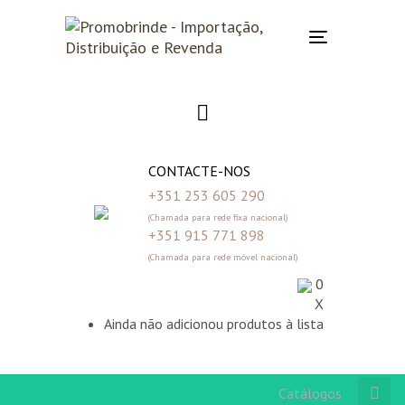
Skip
Skip
links
to
Toggle
primary
navigation
navigation
Skip
to
content
CONTACTE-NOS
+351 253 605 290
(Chamada para rede fixa nacional)
+351 915 771 898
(Chamada para rede móvel nacional)
0
X
Ainda não adicionou produtos à lista
Catálogos