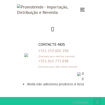
Skip
Skip
links
to
Toggle
primary
navigation
navigation
Skip
to
content
CONTACTE-NOS
+351 253 605 290
(Chamada para rede fixa nacional)
+351 915 771 898
(Chamada para rede móvel nacional)
0
X
Ainda não adicionou produtos à lista
Catálogos