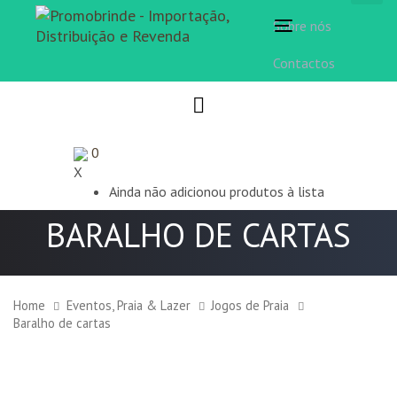
Sobre nós
Toggle
navigation
Contactos
0
X
Ainda não adicionou produtos à lista
BARALHO DE CARTAS
Home
Eventos, Praia & Lazer
Jogos de Praia
Baralho de cartas
Baralho
de