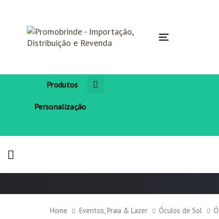
Skip
Skip
links
to
primary
navigation
Toggle
Skip
navigation
to
content
Produtos
Personalização
Home
Eventos, Praia & Lazer
Óculos de Sol
Ó