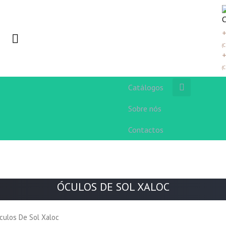
+
(
+
(
Catálogos
Sobre nós
Contactos
ÓCULOS DE SOL XALOC
culos De Sol Xaloc