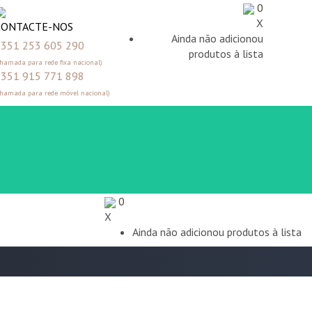
0
X
CONTACTE-NOS
Ainda não adicionou
351 253 605 290
produtos à lista
Chamada para rede fixa nacional)
351 915 771 898
Chamada para rede móvel nacional)
0
X
Ainda não adicionou produtos à lista