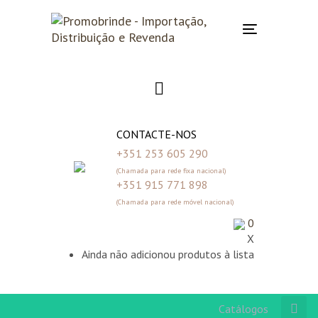
Skip
Skip
links
to
Toggle
primary
navigation
navigation
Skip
to
content
CONTACTE-NOS
+351 253 605 290
(Chamada para rede fixa nacional)
+351 915 771 898
(Chamada para rede móvel nacional)
0
X
Ainda não adicionou produtos à lista
Catálogos