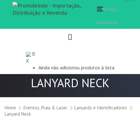
Sobre nós
Toggle
navigation
Contactos
0
X
Ainda não adicionou produtos à lista
LANYARD NECK
Home
Eventos, Praia & Lazer
Lanyards e Identificadores
Lanyard Neck
Lanyard
Neck