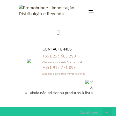
Skip
Skip
links
to
Toggle
primary
navigation
navigation
Skip
to
content
CONTACTE-NOS
+351 253 605 290
(Chamada para rede fixa nacional)
+351 915 771 898
(Chamada para rede móvel nacional)
0
X
Ainda não adicionou produtos à lista
Catálogos