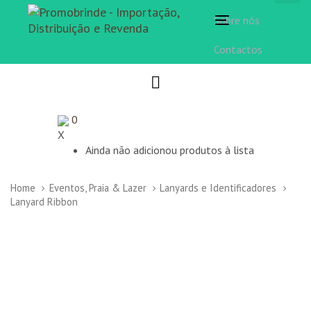
Sobre nós
Toggle
navigation
Contactos
0
X
Ainda não adicionou produtos à lista
Home
Eventos, Praia & Lazer
Lanyards e Identificadores
Lanyard Ribbon
Lanyard
Ribbon
quantity