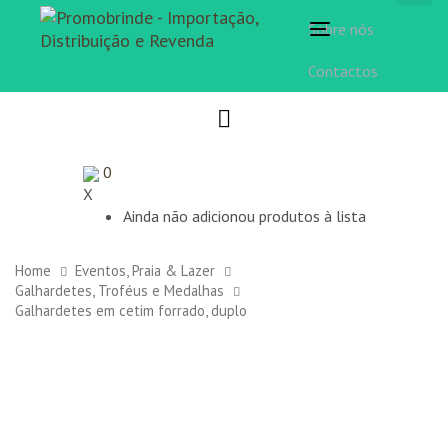
Sobre nós
Toggle
navigation
Contactos
0
X
Ainda não adicionou produtos à lista
Home
Eventos, Praia & Lazer
Galhardetes, Troféus e Medalhas
Galhardetes em cetim forrado, duplo