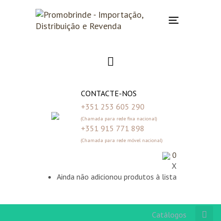
Skip
Skip
links
to
Toggle
primary
navigation
navigation
Skip
to
content
CONTACTE-NOS
+351 253 605 290
(Chamada para rede fixa nacional)
+351 915 771 898
(Chamada para rede móvel nacional)
0
X
Ainda não adicionou produtos à lista
Catálogos