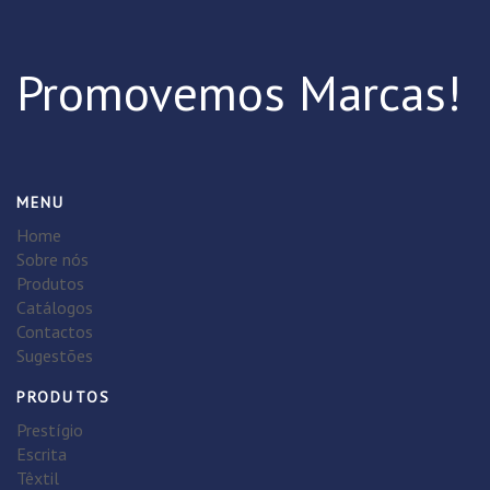
Promovemos Marcas!
MENU
Home
Sobre nós
Produtos
Catálogos
Contactos
Sugestões
PRODUTOS
Prestígio
Escrita
Têxtil