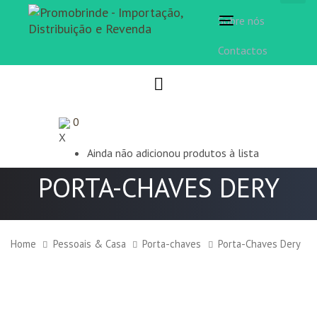
Sobre nós
Toggle
navigation
Contactos
0
X
Ainda não adicionou produtos à lista
PORTA-CHAVES DERY
Home
Pessoais & Casa
Porta-chaves
Porta-Chaves Dery
Porta-
Chaves
Dery