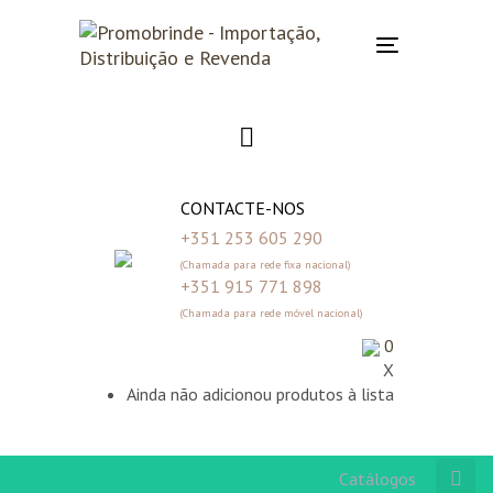
Skip
Skip
links
to
Toggle
primary
navigation
navigation
Skip
to
content
CONTACTE-NOS
+351 253 605 290
(Chamada para rede fixa nacional)
+351 915 771 898
(Chamada para rede móvel nacional)
0
X
Ainda não adicionou produtos à lista
Catálogos