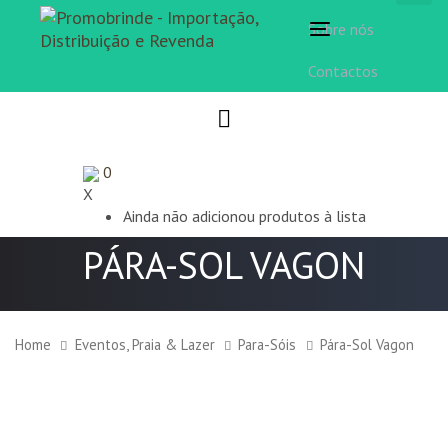
Sobre nós
Toggle
navigation
Contactos
0
X
Ainda não adicionou produtos à lista
PÁRA-SOL VAGON
Home
Eventos, Praia & Lazer
Para-Sóis
Pára-Sol Vagon
Pára-
Sol
Vagon