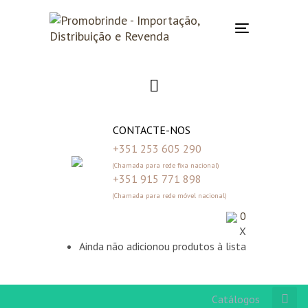
Skip
Skip
links
to
Toggle
primary
navigation
navigation
Skip
to
content
CONTACTE-NOS
+351 253 605 290
(Chamada para rede fixa nacional)
+351 915 771 898
(Chamada para rede móvel nacional)
0
X
Ainda não adicionou produtos à lista
Catálogos