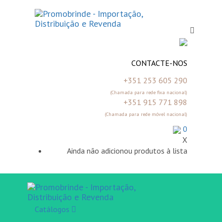
Skip
Skip
Toggle
links
to
navigation
primary
navigation
Skip
to
CONTACTE-NOS
content
+351 253 605 290
(Chamada para rede fixa nacional)
+351 915 771 898
(Chamada para rede móvel nacional)
0
X
Ainda não adicionou produtos à lista
Toggle
navigatio
Catálogos