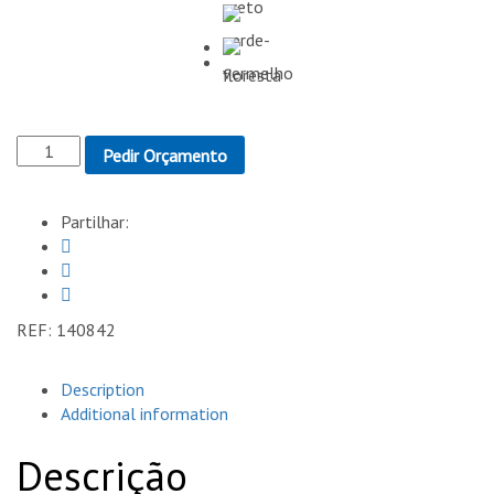
Lanyard
Pedir Orçamento
Select
Lany
quantity
Partilhar:
REF:
140842
Description
Additional information
Descrição