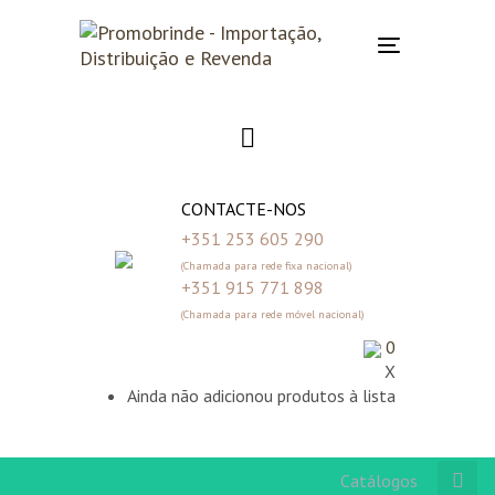
Skip
Skip
links
to
Toggle
primary
navigation
navigation
Skip
to
content
CONTACTE-NOS
+351 253 605 290
(Chamada para rede fixa nacional)
+351 915 771 898
(Chamada para rede móvel nacional)
0
X
Ainda não adicionou produtos à lista
Catálogos