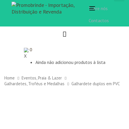
Sobre nós
Toggle
navigation
Contactos
0
X
Ainda não adicionou produtos à lista
Home
Eventos, Praia & Lazer
Galhardetes, Troféus e Medalhas
Galhardete duplos em PVC