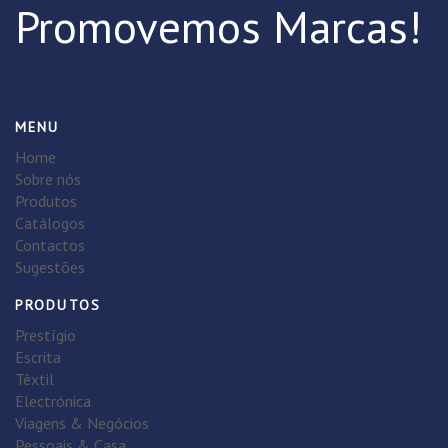
Promovemos Marcas!
MENU
Home
Sobre nós
Produtos
Catálogos
Contactos
Sugestões
PRODUTOS
Prestígio
Escrita
Têxtil
Electrónica
Viagens & Negócios
Pessoais & Casa