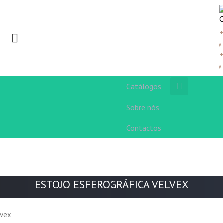
+
(
+
(
Catálogos
Sobre nós
Contactos
ESTOJO ESFEROGRÁFICA VELVEX
lvex