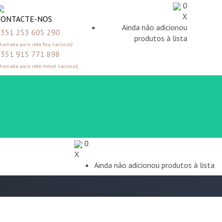
0
X
CONTACTE-NOS
Ainda não adicionou
351 253 605 290
produtos à lista
Chamada para rede fixa nacional)
351 915 771 898
Chamada para rede móvel nacional)
0
X
Ainda não adicionou produtos à lista