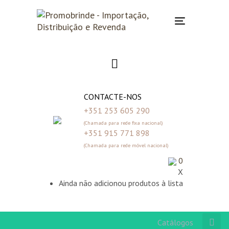
Skip
Skip
links
to
Toggle
primary
navigation
navigation
Skip
to
content
CONTACTE-NOS
+351 253 605 290
(Chamada para rede fixa nacional)
+351 915 771 898
(Chamada para rede móvel nacional)
0
X
Ainda não adicionou produtos à lista
Catálogos