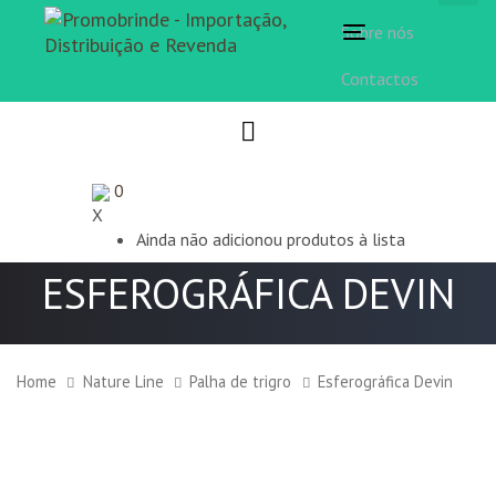
Sobre nós
Toggle
navigation
Contactos
0
X
Ainda não adicionou produtos à lista
ESFEROGRÁFICA DEVIN
Home
Nature Line
Palha de trigro
Esferográfica Devin
Esferográfica
Devin
quantity