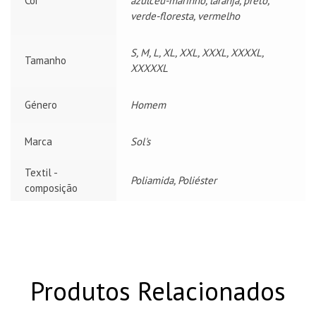
Cor
azulceu-marinho, laranja, preto,
verde-floresta, vermelho
S, M, L, XL, XXL, XXXL, XXXXL,
Tamanho
XXXXXL
Género
Homem
Marca
Sol's
Textil -
Poliamida, Poliéster
composição
Produtos Relacionados