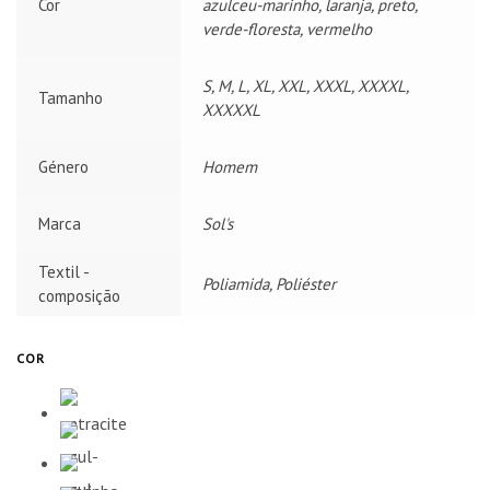
Cor
azulceu-marinho, laranja, preto,
verde-floresta, vermelho
S, M, L, XL, XXL, XXXL, XXXXL,
Tamanho
XXXXXL
Género
Homem
Marca
Sol's
Textil -
Poliamida, Poliéster
composição
COR