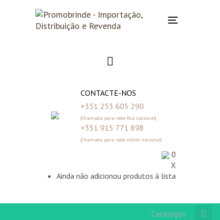
Skip
Skip
links
to
Toggle
primary
navigation
navigation
Skip
to
content
CONTACTE-NOS
+351 253 605 290
(Chamada para rede fixa nacional)
+351 915 771 898
(Chamada para rede móvel nacional)
0
X
Ainda não adicionou produtos à lista
Catálogos