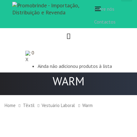
Sobre nós
Toggle
navigation
Contactos
0
X
Ainda não adicionou produtos à lista
WARM
Home
Têxtil
Vestuário Laboral
Warm
Warm
quantity