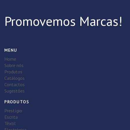
Promovemos Marcas!
MENU
Home
Sobre nós
Produtos
Catálogos
Contactos
Sugestões
PRODUTOS
Prestígio
Escrita
Têxtil
Electrónica