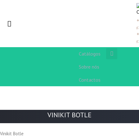
+
(
+
(
Catálogos
Sobre nós
Contactos
VINIKIT BOTLE
Vinikit Botle