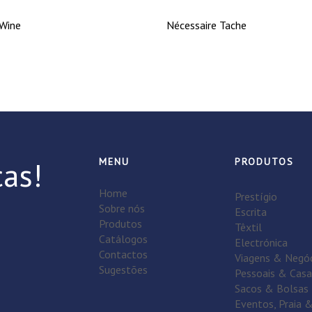
Wine
Nécessaire Tache
as!
MENU
PRODUTOS
Home
Prestígio
Sobre nós
Escrita
Produtos
Têxtil
Catálogos
Electrónica
Contactos
Viagens & Negó
Sugestões
Pessoais & Casa
Sacos & Bolsas
Eventos, Praia 