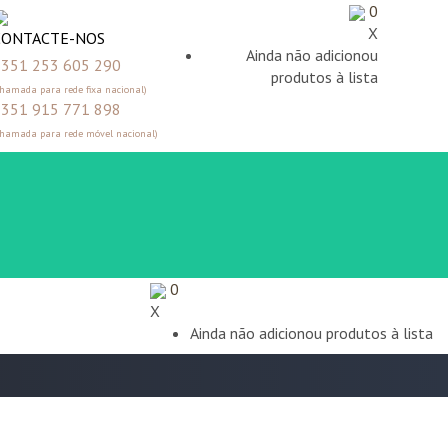
0
X
CONTACTE-NOS
Ainda não adicionou
351 253 605 290
produtos à lista
Chamada para rede fixa nacional)
351 915 771 898
Chamada para rede móvel nacional)
0
X
Ainda não adicionou produtos à lista