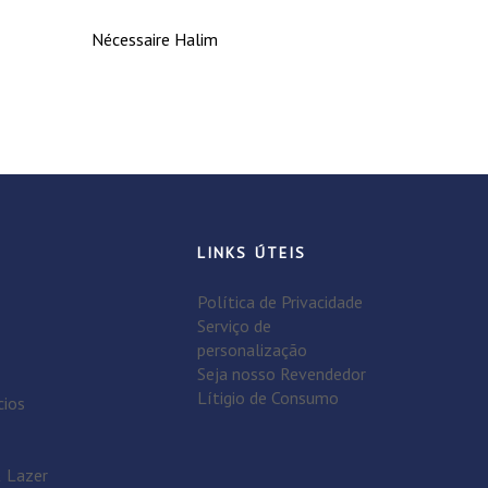
Nécessaire Halim
LINKS ÚTEIS
Política de Privacidade
Serviço de
personalização
Seja nosso Revendedor
Lítigio de Consumo
cios
& Lazer