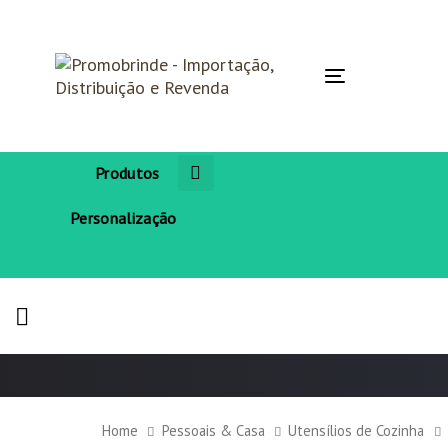
Skip
Skip
links
to
primary
navigation
Toggle
Skip
navigation
to
content
Produtos
Personalização
Home
Pessoais & Casa
Utensílios de Cozinha