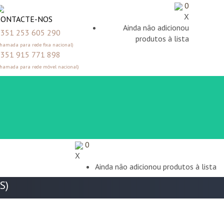
0
X
CONTACTE-NOS
Ainda não adicionou
351 253 605 290
produtos à lista
Chamada para rede fixa nacional)
351 915 771 898
Chamada para rede móvel nacional)
0
X
Ainda não adicionou produtos à lista
S)