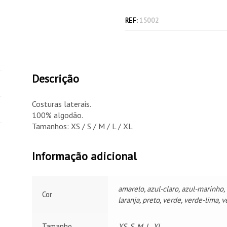
REF:
15002
Descrição
Costuras laterais.
100% algodão.
Tamanhos: XS / S / M / L / XL
Informação adicional
amarelo, azul-claro, azul-marinho, 
Cor
laranja, preto, verde, verde-lima,
Tamanho
XS, S, M, L, XL