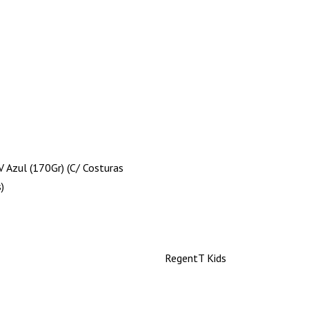
V Azul (170Gr) (C/ Costuras
)
RegentT Kids