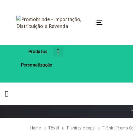
Skip
Skip
links
to
primary
navigation
Toggle
Skip
navigation
to
content
Produtos
Personalização
T
Home
Têxtil
T-shirts e tops
T-Shirt Promo Co