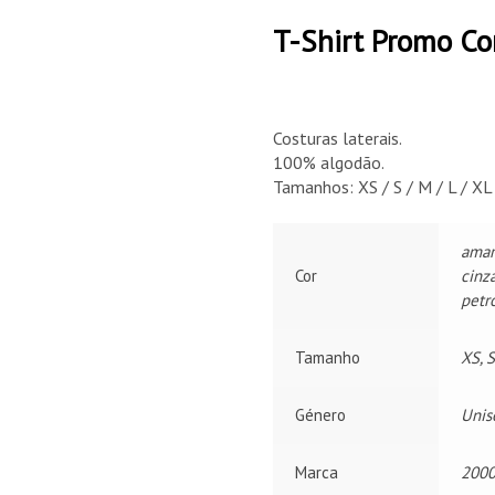
T-Shirt Promo Cor
Costuras laterais.
100% algodão.
Tamanhos: XS / S / M / L / XL
amare
Cor
cinza
petr
Tamanho
XS, S
Género
Unis
Marca
2000