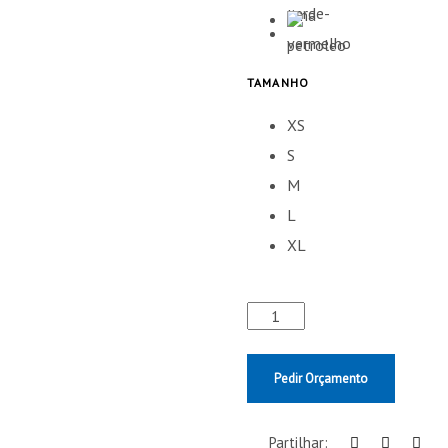
TAMANHO
XS
S
M
L
XL
Pedir Orçamento
Partilhar: