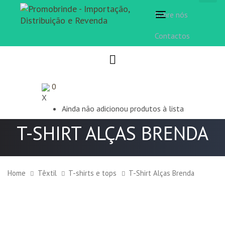
Sobre nós
Toggle
navigation
Contactos
0
X
Ainda não adicionou produtos à lista
T-SHIRT ALÇAS BRENDA
Home
Têxtil
T-shirts e tops
T-Shirt Alças Brenda
T-
Shirt
Alças