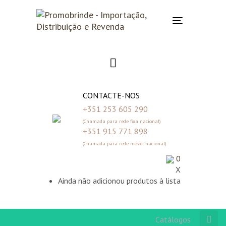
Skip
Skip
links
to
Toggle
primary
navigation
navigation
Skip
to
content
CONTACTE-NOS
+351 253 605 290
(Chamada para rede fixa nacional)
+351 915 771 898
(Chamada para rede móvel nacional)
0
X
Ainda não adicionou produtos à lista
Catálogos