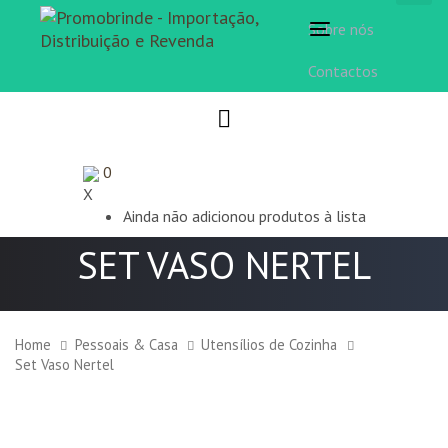
Sobre nós
Toggle
navigation
Contactos
0
X
Ainda não adicionou produtos à lista
SET VASO NERTEL
Home
Pessoais & Casa
Utensílios de Cozinha
Set Vaso Nertel
Set
Vaso