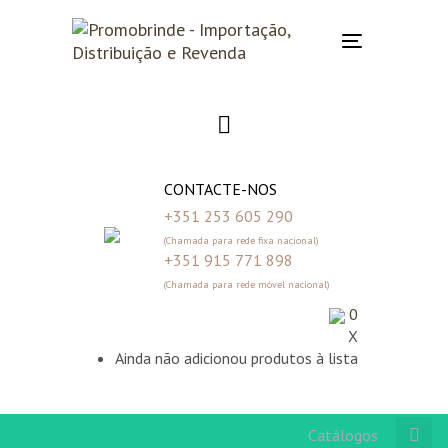
Skip
Skip
links
to
Toggle
primary
navigation
navigation
Skip
to
content
CONTACTE-NOS
+351 253 605 290
(Chamada para rede fixa nacional)
+351 915 771 898
(Chamada para rede móvel nacional)
0
X
Ainda não adicionou produtos à lista
Catálogos