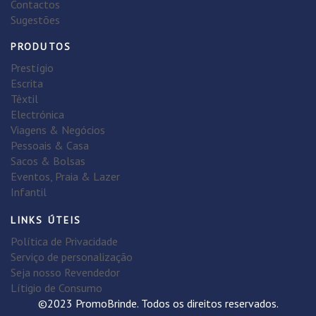
Contactos
Sugestões
PRODUTOS
Prestígio
Escrita
Têxtil
Electrónica
Viagens & Negócios
Pessoais & Casa
Sacos & Bolsas
Eventos, Praia & Lazer
Infantil
LINKS ÚTEIS
Política de Privacidade
Serviço de personalização
Seja nosso Revendedor
Lítigio de Consumo
©2023 PromoBrinde. Todos os direitos reservados.