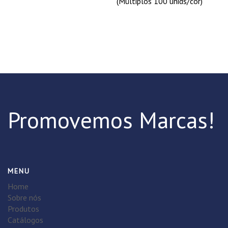
(Múltiplos 100 unids/cor)
Promovemos Marcas!
MENU
Home
Sobre nós
Produtos
Catálogos