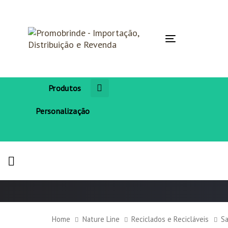
Skip
Skip
links
to
primary
navigation
Toggle
Skip
navigation
to
content
Produtos
Personalização
Home
Nature Line
Reciclados e Recicláveis
Sa