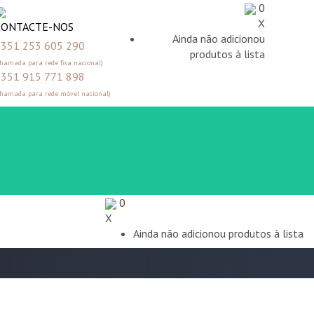
0
X
CONTACTE-NOS
Ainda não adicionou
351 253 605 290
produtos à lista
Chamada para rede fixa nacional)
351 915 771 898
Chamada para rede móvel nacional)
0
X
Ainda não adicionou produtos à lista