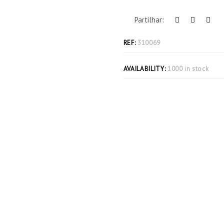
Partilhar:
REF:
310069
AVAILABILITY:
1000 in stock