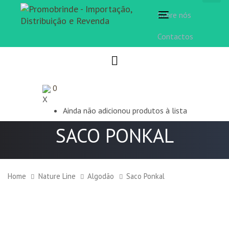
Sobre nós
Toggle
navigation
Contactos
0
X
Ainda não adicionou produtos à lista
SACO PONKAL
Home
Nature Line
Algodão
Saco Ponkal
Saco
Ponkal
quantity