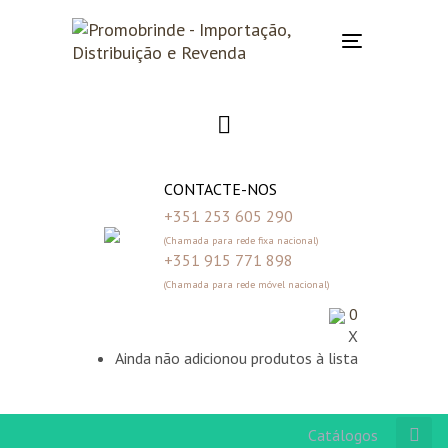
Skip
Skip
links
to
Toggle
primary
navigation
navigation
Skip
to
content
CONTACTE-NOS
+351 253 605 290
(Chamada para rede fixa nacional)
+351 915 771 898
(Chamada para rede móvel nacional)
0
X
Ainda não adicionou produtos à lista
Catálogos