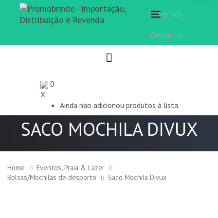
Sobre nós
Toggle
navigation
Contactos
0
X
Ainda não adicionou produtos à lista
SACO MOCHILA DIVUX
Home
Eventos, Praia & Lazer
Bolsas/Mochilas de desporto
Saco Mochila Divux
Saco
Mochila