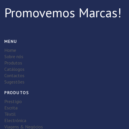
Promovemos Marcas!
MENU
Home
Sobre nós
Produtos
Catálogos
Contactos
Sugestões
PRODUTOS
Prestígio
Escrita
Têxtil
Electrónica
Viagens & Negócios