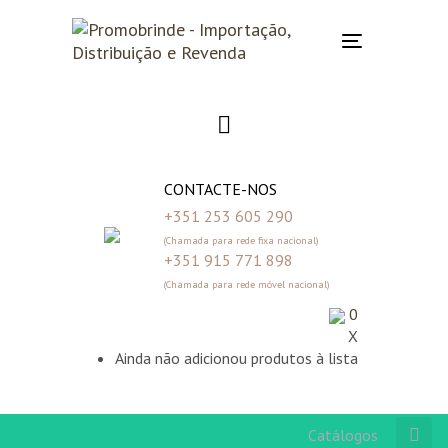
Skip
Skip
links
to
Toggle
primary
navigation
navigation
Skip
to
content
CONTACTE-NOS
+351 253 605 290
(Chamada para rede fixa nacional)
+351 915 771 898
(Chamada para rede móvel nacional)
0
X
Ainda não adicionou produtos à lista
Catálogos