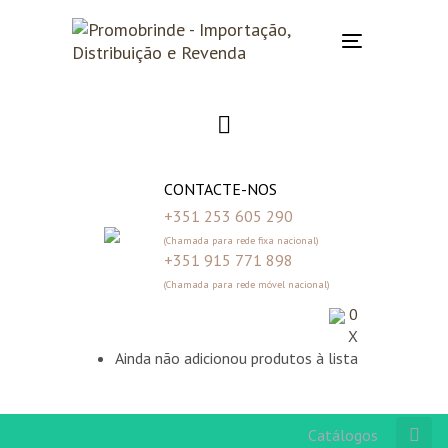
Skip
Skip
links
to
Toggle
primary
navigation
navigation
Skip
to
content
CONTACTE-NOS
+351 253 605 290
(Chamada para rede fixa nacional)
+351 915 771 898
(Chamada para rede móvel nacional)
0
X
Ainda não adicionou produtos à lista
Catálogos