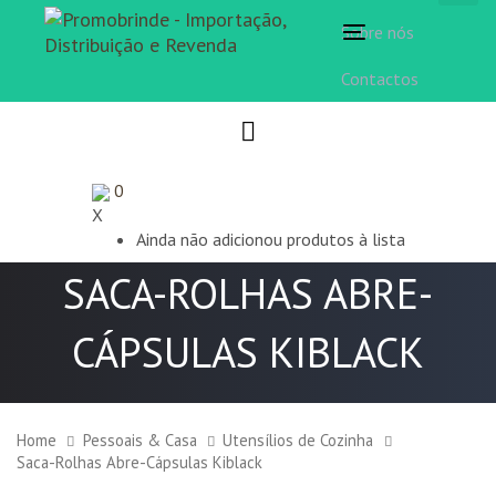
Sobre nós
Toggle
navigation
Contactos
0
X
Ainda não adicionou produtos à lista
SACA-ROLHAS ABRE-
CÁPSULAS KIBLACK
Home
Pessoais & Casa
Utensílios de Cozinha
Saca-Rolhas Abre-Cápsulas Kiblack