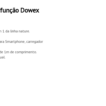
tifunção Dowex
 1 da linha nature.
para Smartphone, carregador
 de 1m de comprimento.
ual.