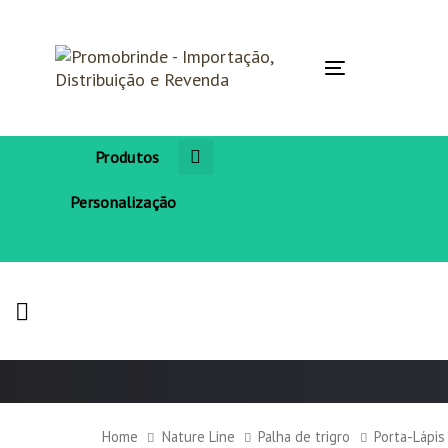
Skip
Skip
links
to
primary
navigation
Toggle
Skip
navigation
to
content
Produtos
Personalização
Home
Nature Line
Palha de trigro
Porta-Lápi