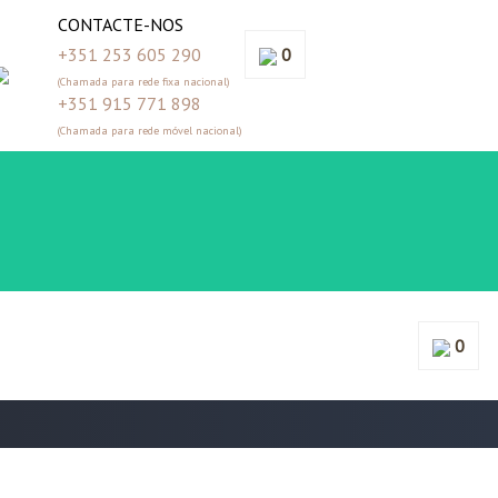
CONTACTE-NOS
+351 253 605 290
0
(Chamada para rede fixa nacional)
+351 915 771 898
(Chamada para rede móvel nacional)
0