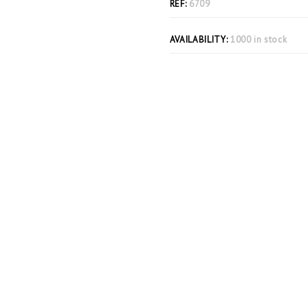
REF:
6709
AVAILABILITY:
1000 in stock