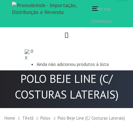
Sobre nós
Toggle
navigation
Contactos
0
X
Ainda não adicionou produtos à lista
POLO BEJE LINE (C/
COSTURAS LATERAIS)
Home
Têxtil
Polos
Polo Beje Line (C/ Costuras Laterais)