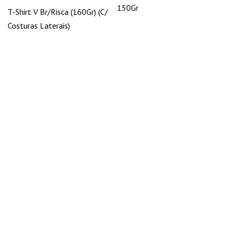
150Gr
T-Shirt V Br/Risca (160Gr) (C/
Costuras Laterais)