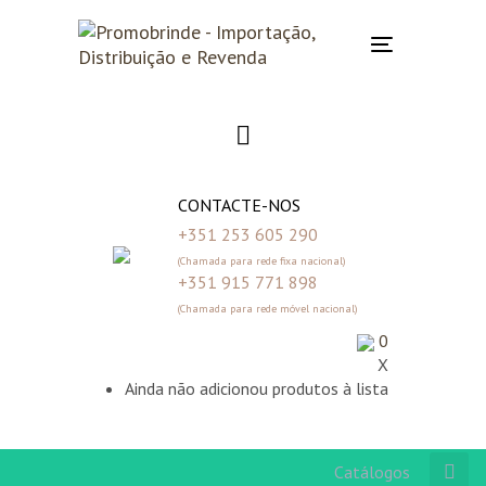
Skip
Skip
links
to
Toggle
primary
navigation
navigation
Skip
to
content
CONTACTE-NOS
+351 253 605 290
(Chamada para rede fixa nacional)
+351 915 771 898
(Chamada para rede móvel nacional)
0
X
Ainda não adicionou produtos à lista
Catálogos