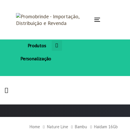
Skip
Skip
links
to
primary
navigation
Toggle
Skip
navigation
to
content
Produtos
Personalização
Home
Nature Line
Bambu
Haidam 16Gb