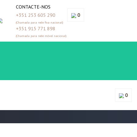
CONTACTE-NOS
+351 253 605 290
0
(Chamada para rede fixa nacional)
+351 915 771 898
(Chamada para rede móvel nacional)
0