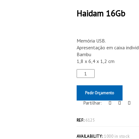
Haidam 16Gb
Memória USB.
Apresentação em caixa individ
Bambu
1,8 x 6,4 x 1,2 cm
Pedir Orçamento
Partilhar:
REF:
6125
AVAILABILITY:
1000 in stock