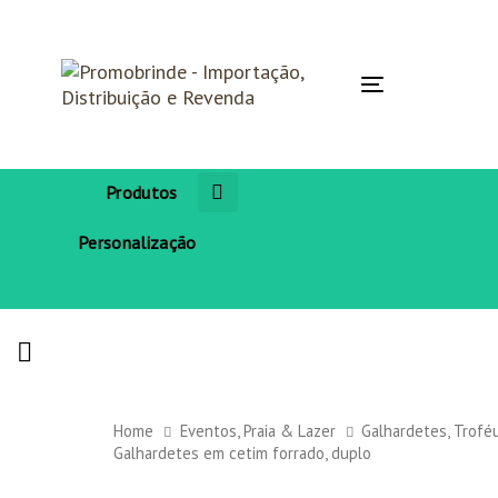
Skip
Skip
links
to
primary
navigation
Toggle
Skip
navigation
to
content
Produtos
Personalização
Home
Eventos, Praia & Lazer
Galhardetes, Trofé
Galhardetes em cetim forrado, duplo