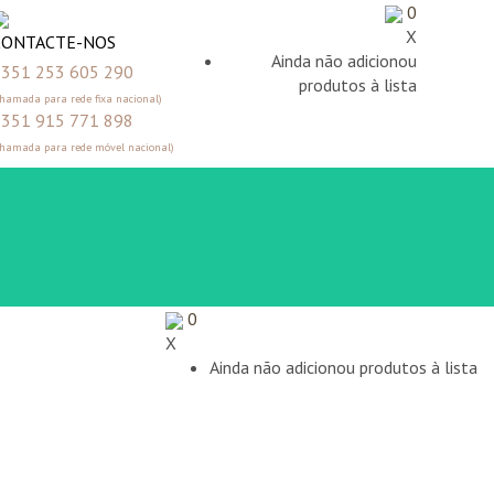
0
X
CONTACTE-NOS
Ainda não adicionou
351 253 605 290
produtos à lista
Chamada para rede fixa nacional)
351 915 771 898
Chamada para rede móvel nacional)
0
X
Ainda não adicionou produtos à lista