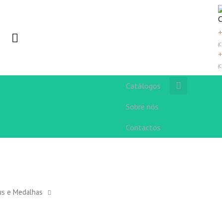
+
(
+
(
Catálogos
Sobre nós
Contactos
us e Medalhas