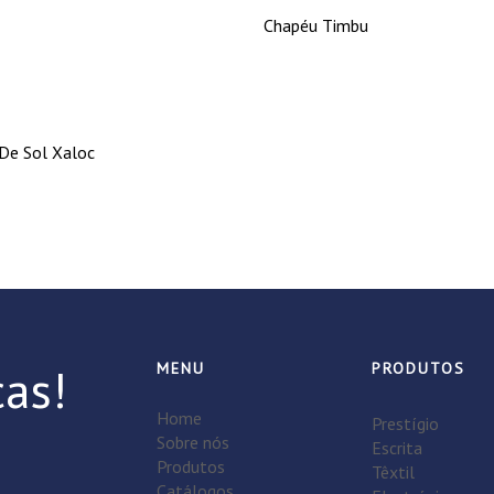
Chapéu Timbu
De Sol Xaloc
as!
MENU
PRODUTOS
Home
Prestígio
Sobre nós
Escrita
Produtos
Têxtil
Catálogos